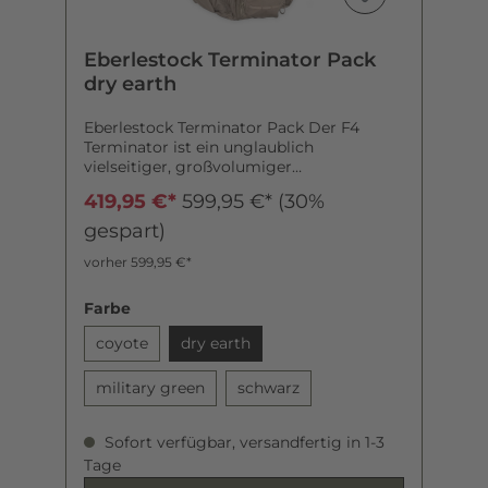
Eberlestock Terminator Pack
dry earth
Eberlestock Terminator Pack Der F4
Terminator ist ein unglaublich
vielseitiger, großvolumiger
Einsatzrucksack, mit dem selbst
419,95 €*
599,95 €*
(30%
schwerste Lasten über weite Strecken zu
bändigen sind. Der Rucksack ist von der
gespart)
Bauweise und der Anordnung der
vorher 599,95 €*
Taschen nahezu identisch mit dem G4-IF
Operator. Die wesentlichen Unterschiede
zum G4 sind das hier optional erhältliche,
Farbe
für den Waffentransport verwendbare
Gewehrfutteral (A4SS, Tactical Weapon
coyote
dry earth
Carrier) und dem hier nicht vorhandene
INTEX-Frame. Durchdachtes
military green
schwarz
Taschensystem Kleinere Taschen die
zusätzlich am Rucksack angebracht sind,
ermöglichen es, neben dem großen
Sofort verfügbar, versandfertig in 1-3
Hauptfach zusätzlich auch
Tage
Ausrüstungsgegenstände von geringerer