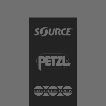
Innenseite Fach mit Aufhängung für Trinkblase
Geschützter Auslass für Trinkschlauch
Versteifungsplatte (entnehmbar)
Befestigungsschlaufen seitlich und oben für
optionale Helmhalterung Sticköse als
Wasserablauf Abmessungen: 39cm x 28cm x
9cm Gewicht: 630g Farben: 5fb Flecktarn
Coyote Multicam® Schwarz Steingrau Bilder
der einzelnen Tarnmuster und -farben im
direkten Vergleich finden Sie in unserer
Farbmatrix unter
https://www.hqg.de/Service/Farbmatrix/
Lieferumfang: · 1 Rückentasche groß M810