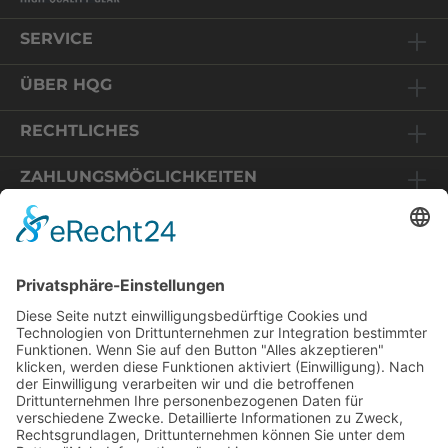
SERVICE
ÜBER HQG
RECHTLICHES
ZAHLUNGSMÖGLICHKEITEN
Relaunch HQG-Shop
Sie befinden sich auf einem Online-Shop in Deutschland.
Die angezeigten Preise enthalten daher 19% MwSt und
Wir freuen uns, dass Sie uns wieder
werden im Zuge des Bestellvorganges auf Basis der EU-
besuchen! Wir haben unseren Shop
Mehrwertsteuervorschriften für Fernverkäufe mit dem
technisch komplett überarbeitet.
MwSt-Satz Ihrer Lieferanschrift umgerechnet.
Um Ihre Daten zu schützen, bitten wir
Sie Ihr Passwort zu aktualisieren. Nutzen
* Alle Preise inkl. gesetzl. Mehrwertsteuer zzgl.
Sie dazu den "Passwort aktualisieren"-