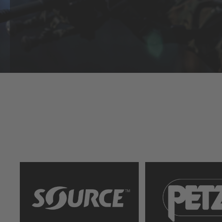
Außer
vor l
sie zu
Beglei
unvor
Wette
Design
Taktis
über z
einfa
Patche
Patche
Einhei
Logo a
Sticke
sorgen
Blicke
Produktdetail
durch
Passe
bis 61
seine
beibeh
hält d
Schwe