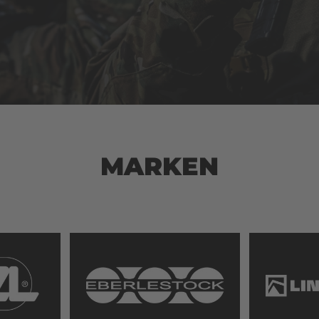
dem schützt dich die Cap
Außerdem schützt dich di
eichtem Regen und Wind, was
vor leichtem Regen und 
 einem ausgezeichneten
sie zu einem ausgezeichn
ter, selbst bei
Begleiter, selbst bei
hersehbaren
unvorhersehbaren
rbedingungen, macht.
Wetterbedingungen, mach
 trifft Funktionalität Die
Design trifft Funktionalitä
che Snapback Cap verfügt
Taktische Snapback Cap v
wei Velcro®-Flächen zur
über zwei Velcro®-Flächen
chen Befestigung von
einfachen Befestigung vo
s, wie beispielsweise IR-
Patches, wie beispielsweis
s oder Patches deiner
Patches oder Patches dei
MARKEN
t. Das geprägte Lindnerhof-
Einheit. Das geprägte Lin
uf der Vorderseite und die
Logo auf der Vorderseite 
rei auf der linken Seite
Stickerei auf der linken Se
 dafür, dass die Cap alle
sorgen dafür, dass die Cap
 auf sich zieht.
Blicke auf sich zieht.
s: Größenverstellbar
Produktdetails: Größenverstellbar
 Snapback-Verschluss
durch Snapback-Verschlu
nd für Kopfumfänge von 53
Passend für Kopfumfänge
 cm Flexibler Schirm , der
bis 61 cm Flexibler Schirm 
 Form und Rundung
seine Form und Rundung
ält Versteifte Vorderseite
beibehält Versteifte Vorde
ie Cap in Form
hält die Cap in Form
ißabsorbierend und
Schweißabsorbierend und