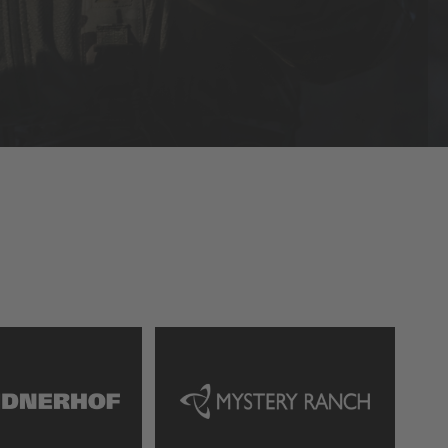
e Cap
Außerdem schützt dich die Cap
Wind, was
vor leichtem Regen und Wind, was
eten
sie zu einem ausgezeichneten
Begleiter, selbst bei
unvorhersehbaren
t.
Wetterbedingungen, macht.
t Die
Design trifft Funktionalität Die
erfügt
Taktische Snapback Cap verfügt
 zur
über zwei Velcro®-Flächen zur
n
einfachen Befestigung von
e IR-
Patches, wie beispielsweise IR-
ner
Patches oder Patches deiner
dnerhof-
Einheit. Das geprägte Lindnerhof-
und die
Logo auf der Vorderseite und die
ite
Stickerei auf der linken Seite
 alle
sorgen dafür, dass die Cap alle
Blicke auf sich zieht.
Produktdetails: Größenverstellbar
ss
durch Snapback-Verschluss
 von 53
Passend für Kopfumfänge von 53
, der
bis 61 cm Flexibler Schirm , der
seine Form und Rundung
rseite
beibehält Versteifte Vorderseite
hält die Cap in Form
Schweißabsorbierend und