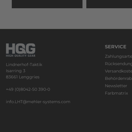
atmung
große 
Einhei
90g Material: Steingrau: 100%
Baumw
MultiC
Baumwo
100% Polyeste
SERVICE
Multi
Lieferumfan
Zahlungsart
Snapb
Rücksendun
Lindnerhof-Taktik
Isarring 3
Versandkost
83661 Lenggries
Behördenrab
Newsletter
+49 (0)8042-50 390-0
Farbmatrix
info.LHT@mehler-systems.com