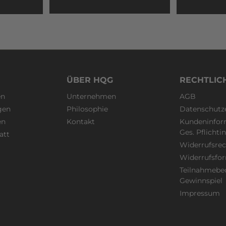
saktiv Eine kleine und eine
atmungsaktiv Eine kleine 
Velcro®-Fläche für Patches
große Velcro®-Fläche für
tsgröße 53-61 cm Gewicht:
Einheitsgröße 53-61 cm G
90g Material: Steingrau: 100%
olle MultiCam® und
Baumwolle MultiCam® u
am® Schwarz: Stoff 1: 98%
MultiCam® Schwarz: Stoff
lle, 2% Elasthan; Stoff 2:
Baumwolle, 2% Elasthan; S
r Farben: Stone Grey
100% Polyester Farben: Stone Grey
Cam® MultiCam® Black
ÜBER HQG
MultiCam® MultiCam® Bl
RECHTLIC
g: 1x Taktische
Lieferumfang: 1x Taktische
en
Unternehmen
AGB
ack Cap
Snapback Cap
gen
Philosophie
Datenschutz
en
Kontakt
Kundeninfor
Ges. Pflicht
att
Widerrufsrec
Widerrufsfo
Teilnahmebe
Gewinnspiel
Impressum