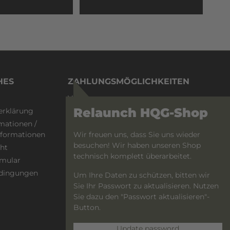
und eine
atmungsaktiv Eine kleine und eine
 Patches
große Velcro®-Fläche für Patches
ewicht:
Einheitsgröße 53-61 cm Gewicht:
90g Material: Steingrau: 100%
nd
Baumwolle MultiCam® und
 1: 98%
MultiCam® Schwarz: Stoff 1: 98%
toff 2:
Baumwolle, 2% Elasthan; Stoff 2:
100% Polyester Farben: Stone Grey
ack
HES
MultiCam® MultiCam® Black
ZAHLUNGSMÖGLICHKEITEN
Lieferumfang: 1x Taktische
Vorkasse
Snapback Cap
Relaunch HQG-Shop
erklärung
PayPal
mationen /
Wir freuen uns, dass Sie uns wieder
informationen
besuchen! Wir haben unseren Shop
ht
technisch komplett überarbeitet.
rmular
dingungen
Um Ihre Daten zu schützen, bitten wir
Sie Ihr Passwort zu aktualisieren. Nutzen
Sie dazu den "Passwort aktualisieren"-
Button.
Update password