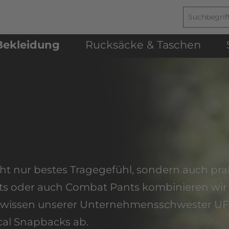
Bekleidung
Rucksäcke & Taschen
cht nur bestes Tragegefühl, sondern auch pra
irts oder auch Combat Pants kombinieren wir
ilwissen unserer Unternehmensschwester UF
cal Snapbacks ab.