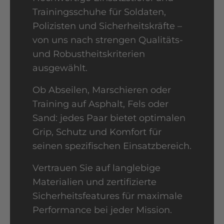
Trainingsschuhe für Soldaten,
Polizisten und Sicherheitskräfte –
von uns nach strengen Qualitäts-
und Robustheitskriterien
ausgewählt.
Ob Abseilen, Marschieren oder
Training auf Asphalt, Fels oder
Sand: jedes Paar bietet optimalen
Grip, Schutz und Komfort für
seinen spezifischen Einsatzbereich.
Vertrauen Sie auf langlebige
Materialien und zertifizierte
Sicherheitsfeatures für maximale
Performance bei jeder Mission.