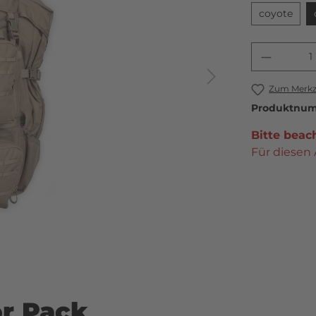
coyote
Zum Merkze
Produktnu
Bitte beac
Für diesen 
or Pack