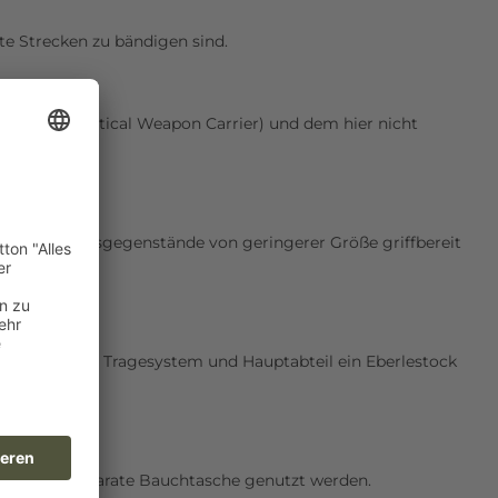
te Strecken zu bändigen sind.
al (A4SS, Tactical Weapon Carrier) und dem hier nicht
h Ausrüstungsgegenstände von geringerer Größe griffbereit
wischen dem Tragesystem und Hauptabteil ein Eberlestock
 und als separate Bauchtasche genutzt werden.