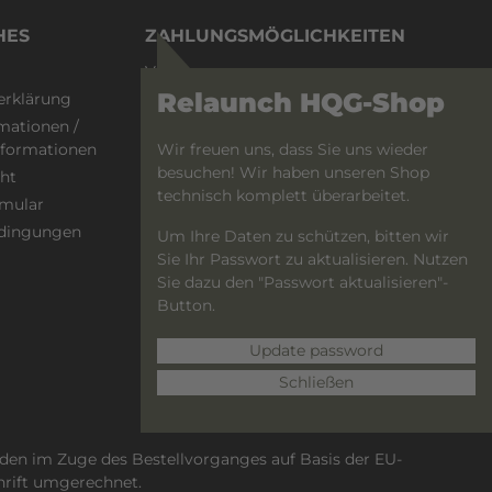
HES
ZAHLUNGSMÖGLICHKEITEN
Vorkasse
Relaunch HQG-Shop
erklärung
PayPal
mationen /
Wir freuen uns, dass Sie uns wieder
informationen
besuchen! Wir haben unseren Shop
ht
technisch komplett überarbeitet.
rmular
dingungen
Um Ihre Daten zu schützen, bitten wir
Sie Ihr Passwort zu aktualisieren. Nutzen
Sie dazu den "Passwort aktualisieren"-
Button.
Update password
Schließen
den im Zuge des Bestellvorganges auf Basis der EU-
hrift umgerechnet.