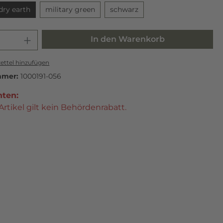
dry earth
military green
schwarz
In den Warenkorb
ttel hinzufügen
mmer:
1000191-056
hten:
Artikel gilt kein Behördenrabatt.