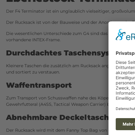
Der F4 Terminator ist ein unglaublich vielseitiger, großvolu
Der Rucksack ist von der Bauweise und der Anordnung der T
Die wesentlichen Unterschiede zum G4 sind das hier optional
vorhandene INTEX-Frame.
Durchdachtes Taschensystem
Kleinere Taschen die zusätzlich am Rucksack angebracht sin
und sortiert zu verstauen.
Waffentransport
Zum Transport von Schusswaffen nahe des Köperschwerpunkt
Gewehrfutteral (A4SS, Tactical Weapon Carrier) befestigen.
Abnehmbare Deckeltasche
Der Rucksack wird mit dem Fanny Top Bag von Eberlestock a