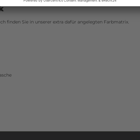
k
ch finden Sie in
unserer extra dafür angelegten Farbmatrix
.
asche