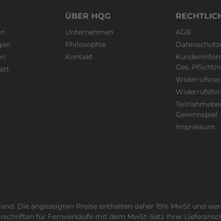
ÜBER HQG
RECHTLIC
en
Unternehmen
AGB
gen
Philosophie
Datenschutz
en
Kontakt
Kundeninfor
Ges. Pflicht
att
Widerrufsrec
Widerrufsfo
Teilnahmebe
Gewinnspiel
Impressum
hland. Die angezeigten Preise enthalten daher 19% MwSt und wer
schriften für Fernverkäufe mit dem MwSt-Satz Ihrer Lieferansc