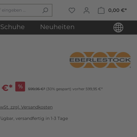
0,00 €*
Schuhe
Neuheiten
 €*
%
599,95 €*
(30% gespart)
vorher 599,95 €*
MwSt. zzgl. Versandkosten
ügbar, versandfertig in 1-3 Tage