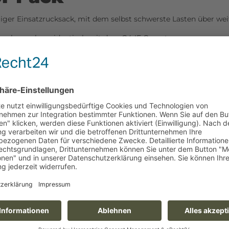
miger Einsatzrucksack, mit dem selbst schwerste Lasten über wei
aschen nahezu identisch mit dem G4-IF Operator.
 erhältliche, für den Waffentransport verwendbare Gewehrfutter
d, ermöglichen es, neben dem großen Hauptfach zusätzlich auc
es lässt sich im dem dafür vorgesehenen tunnelartigen Fach z
usgeliefert. Diese Deckeltasche kann vom Rucksack abmontiert