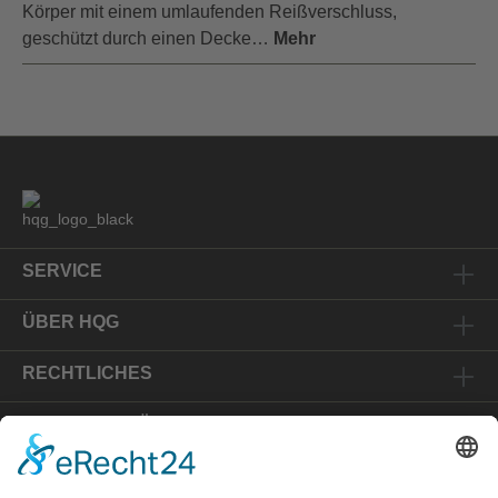
Körper mit einem umlaufenden Reißverschluss,
geschützt durch einen Decke…
Mehr
SERVICE
ÜBER HQG
RECHTLICHES
ZAHLUNGSMÖGLICHKEITEN