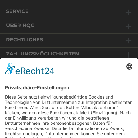
SERVICE
ÜBER HQG
RECHTLICHES
ZAHLUNGSMÖGLICHKEITEN
Relaunch HQG-Shop
Sie befinden sich auf einem Online-Shop in Deutschland.
Die angezeigten Preise enthalten daher 19% MwSt und
Wir freuen uns, dass Sie uns wieder
werden im Zuge des Bestellvorganges auf Basis der EU-
besuchen! Wir haben unseren Shop
Mehrwertsteuervorschriften für Fernverkäufe mit dem
technisch komplett überarbeitet.
MwSt-Satz Ihrer Lieferanschrift umgerechnet.
Um Ihre Daten zu schützen, bitten wir
Sie Ihr Passwort zu aktualisieren. Nutzen
* Alle Preise inkl. gesetzl. Mehrwertsteuer zzgl.
Sie dazu den "Passwort aktualisieren"-