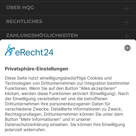
ÜBER HQG
RECHTLICHES
ZAHLUNGSMÖGLICHKEITEN
Relaunch HQG-Shop
Sie befinden sich auf einem Online-Shop in Deutschland.
Die angezeigten Preise enthalten daher 19% MwSt und
Wir freuen uns, dass Sie uns wieder
werden im Zuge des Bestellvorganges auf Basis der EU-
besuchen! Wir haben unseren Shop
Mehrwertsteuervorschriften für Fernverkäufe mit dem
technisch komplett überarbeitet.
MwSt-Satz Ihrer Lieferanschrift umgerechnet.
Um Ihre Daten zu schützen, bitten wir
Sie Ihr Passwort zu aktualisieren. Nutzen
* Alle Preise inkl. gesetzl. Mehrwertsteuer zzgl.
Sie dazu den "Passwort aktualisieren"-
Versandkosten
und ggf. Nachnahmegebühren, wenn nicht
Button.
anders angegeben.
Update password