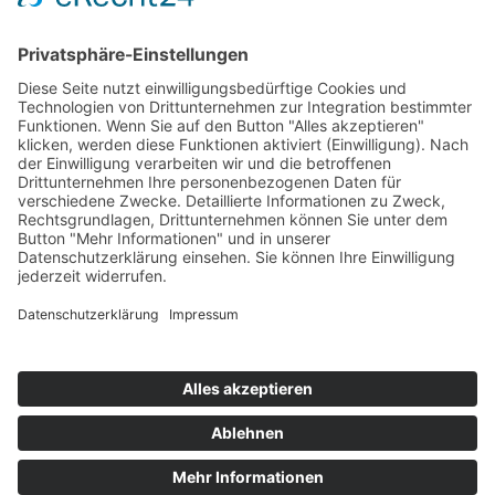
Relaunch HQG-Shop
Sie befinden sich auf einem Online-Shop in Deutschland.
Die angezeigten Preise enthalten daher 19% MwSt und
Wir freuen uns, dass Sie uns wieder
werden im Zuge des Bestellvorganges auf Basis der EU-
besuchen! Wir haben unseren Shop
Mehrwertsteuervorschriften für Fernverkäufe mit dem
technisch komplett überarbeitet.
MwSt-Satz Ihrer Lieferanschrift umgerechnet.
Um Ihre Daten zu schützen, bitten wir
Sie Ihr Passwort zu aktualisieren. Nutzen
* Alle Preise inkl. gesetzl. Mehrwertsteuer zzgl.
Sie dazu den "Passwort aktualisieren"-
Versandkosten
und ggf. Nachnahmegebühren, wenn nicht
Button.
anders angegeben.
Update password
Schließen