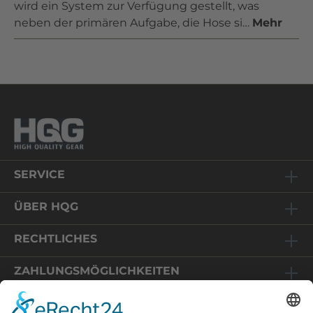
wird ein System zur Verfügung gestellt, was
neben der primären Aufgabe, die Hose si…
Mehr
SERVICE
ÜBER HQG
RECHTLICHES
ZAHLUNGSMÖGLICHKEITEN