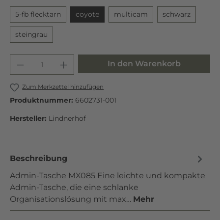
5-fb flecktarn
coyote
multicam
schwarz
steingrau
In den Warenkorb
Zum Merkzettel hinzufügen
Produktnummer:
6602731-001
Hersteller:
Lindnerhof
Beschreibung
Admin-Tasche MX085 Eine leichte und kompakte
Admin-Tasche, die eine schlanke
Organisationslösung mit max…
Mehr