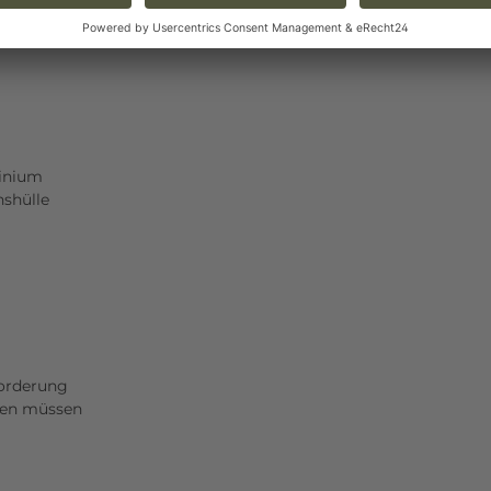
minium
shülle
forderung
rden müssen