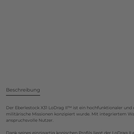
Beschreibung
Der Eberlestock X31 LoDrag II™ ist ein hochfunktionaler und 
militärische Missionen konzipiert wurde. Mit integriertem Wa
anspruchsvolle Nutzer.
Dank seines einzigartig konischen Profils liegt der LoDrag 