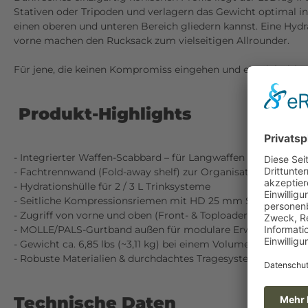
Stativen oder Tripoden und verlagern das Gewicht optimal i
einen oberen und unteren Bereich gliedern kannst. Eine Hyd
vorne machen den Rucksack zum vielseitigen Allrounder.
Für jene, die keinen Kompromiss eingehen und ein vielseiti
Produkt-Highlights
- Integrierter Waffen-Scabbard – für Langwaffen oder volum
- Fachtrennwand (Fold-away shelf) zur Organisation von To
- Hydrationshülle für 2 / 3 L Trinksysteme
- Seitliche Kompressionsriemen mit HD 25 mm Schnallen – ide
- Zugriff von vorne und oben (Front- & Toploader)
- MOLLE/PALS-Gurtband außen für modulare Erweiterungen
- Gewicht ca. 6,85 lbs (~3,11 kg) bei einem Volumen von etwa 3
- Robuste Materialien & durchdachtes Tragesystem mit Inte
Technische Daten