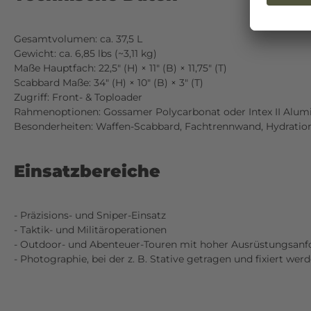
Gesamtvolumen: ca. 37,5 L
Gewicht: ca. 6,85 lbs (~3,11 kg)
Maße Hauptfach: 22,5″ (H) × 11″ (B) × 11,75″ (T)
Scabbard Maße: 34″ (H) × 10″ (B) × 3″ (T)
Zugriff: Front- & Toploader
Rahmenoptionen: Gossamer Polycarbonat oder Intex II Alu
Besonderheiten: Waffen-Scabbard, Fachtrennwand, Hydration
Einsatzbereiche
- Präzisions- und Sniper-Einsatz
- Taktik- und Militäroperationen
- Outdoor- und Abenteuer-Touren mit hoher Ausrüstungsan
- Photographie, bei der z. B. Stative getragen und fixiert we