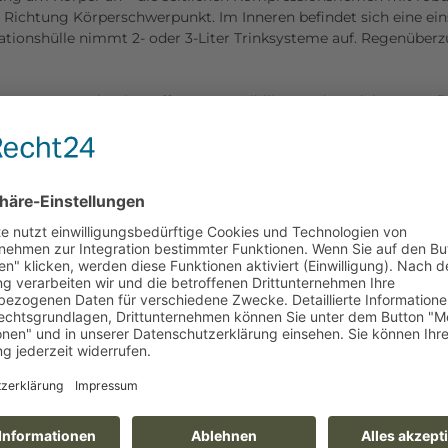
n Richtung Körperschwerpunkt. Im Inneren befindet sich eine ei
rationshülle nimmt 2- oder 3-Liter Trinksysteme auf. Regenüber
ges System-Pack mit Waffen-Kompatibilität und modularem Aufbau
inöse Ausrüstung
p- und Bottom-Load
al für Tripods oder Stative
7,5 L
x II- oder Gossamer-Rahmen-Option