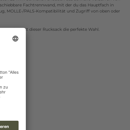
nschiebbare Fachtrennwand, mit der du das Hauptfach in
zug, MOLLE-/PALS-Kompatibilität und Zugriff von oben oder
 suchen, ist dieser Rucksack die perfekte Wahl.