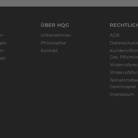
ÜBER HQG
RECHTLIC
en
Unternehmen
AGB
gen
Philosophie
Datenschutz
en
Kontakt
Kundeninfor
Ges. Pflicht
att
Widerrufsrec
Widerrufsfo
Teilnahmebe
Gewinnspiel
Impressum