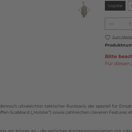
coyote
Zum Merkze
Produktnu
Bitte beac
Für diesen 
dennoch ultraleichter taktischer Rucksack, der speziell für Ein
ffen-Scabbard („Holster“) sowie zahlreichen cleveren Features et
II eng am Körper an – die seitlichen Kompressionsriemen mit ro