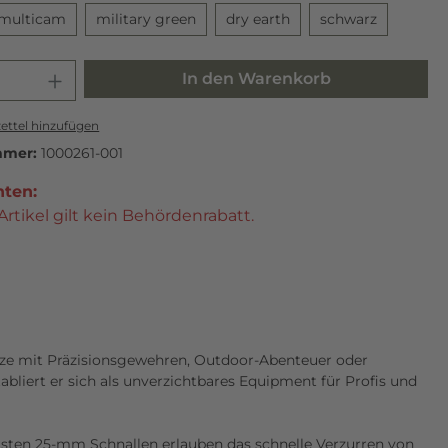
multicam
military green
dry earth
schwarz
In den Warenkorb
ttel hinzufügen
mmer:
1000261-001
hten:
Artikel gilt kein Behördenrabatt.
sätze mit Präzisionsgewehren, Outdoor-Abenteuer oder
abliert er sich als unverzichtbares Equipment für Profis und
busten 25-mm Schnallen erlauben das schnelle Verzurren von