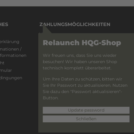
HES
ZAHLUNGSMÖGLICHKEITEN
Vorkasse
Relaunch HQG-Shop
erklärung
PayPal
mationen /
Wir freuen uns, dass Sie uns wieder
informationen
besuchen! Wir haben unseren Shop
ht
technisch komplett überarbeitet.
rmular
dingungen
Um Ihre Daten zu schützen, bitten wir
Sie Ihr Passwort zu aktualisieren. Nutzen
Sie dazu den "Passwort aktualisieren"-
Button.
Update password
Schließen