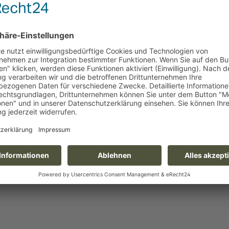
n kann, die mit einer Kombination aus Reißverschlüssen, Schnal
er persönlicher Vorliebe schnell vergrößert oder verkleinert werd
schlüssen ausgestattete Mission Frame kann mit unserem Missio
den, um mehr Stauraum oder eine bessere Unterteilung zu erm
ical Scabbard und Rip-Away Medical Pouches lassen sich alle in 