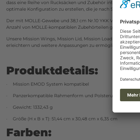
dass eine Reihe von Rucksäcken und Zubehör integriert werde
optimale Konfiguration zu erstellen, die je nach Situation od
Der mit MOLLE-Gewebe und 38,1 cm Nr.10 YKK Vislon-Reißver
Anzahl von MOLLE-kompatiblen Zubehörteilen gekoppelt wer
Unsere Mission Wings, Mission Lid, Mission Load Panel, Tact
erleichtern und weitere Anpassungen zu ermöglichen.
Produktdetails:
Mission EMOD System kompatibel
·
Panzerkompatible Rahmenform und Polsterung
·
Gewicht: 1332,43 g
·
Größe (H x B x T): 51,44 cm x 30,48 cm x 6,35 cm
·
Farben: