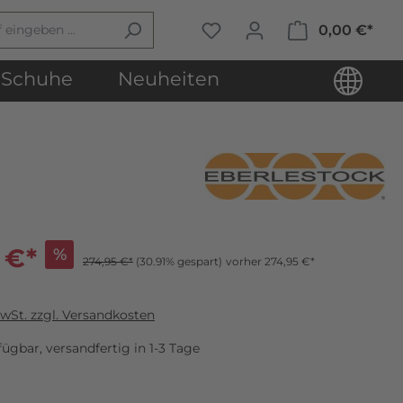
0,00 €*
Schuhe
Neuheiten
 €*
%
274,95 €*
(30.91% gespart)
vorher 274,95 €*
MwSt. zzgl. Versandkosten
ügbar, versandfertig in 1-3 Tage