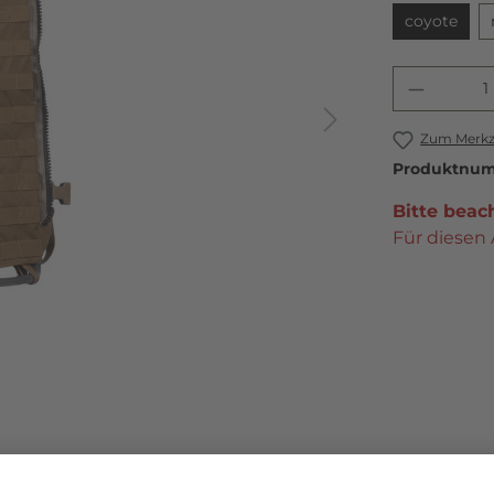
coyote
Zum Merkze
Produktnu
Bitte beac
Für diesen 
on Frame. Es bietet eine robuste, vielseitige und kompakte Bas