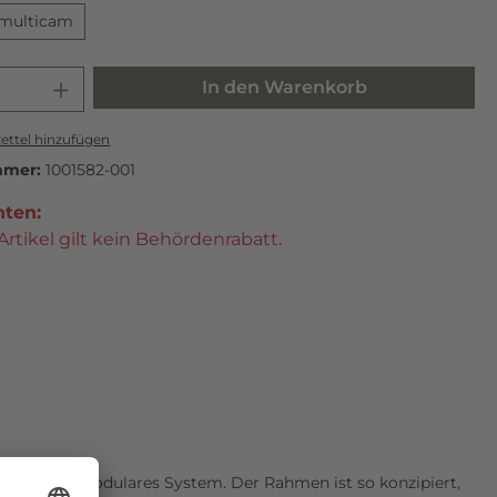
multicam
In den Warenkorb
ttel hinzufügen
mmer:
1001582-001
hten:
Artikel gilt kein Behördenrabatt.
is für ein modulares System. Der Rahmen ist so konzipiert,