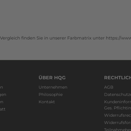
Vergleich finden Sie in unserer Farbmatrix unter
https://www
ÜBER HQG
RECHTLIC
en
Unternehmen
AGB
gen
Philosophie
Datenschutz
en
Kontakt
Kundeninfor
Ges. Pflicht
att
Widerrufsrec
Widerrufsfo
Teilnahmebe