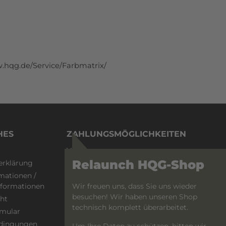
.hqg.de/Service/Farbmatrix/
HES
ZAHLUNGSMÖGLICHKEITEN
Vorkasse
Relaunch HQG-Shop
erklärung
PayPal
mationen /
Wir freuen uns, dass Sie uns wieder
informationen
besuchen! Wir haben unseren Shop
ht
technisch komplett überarbeitet.
rmular
dingungen