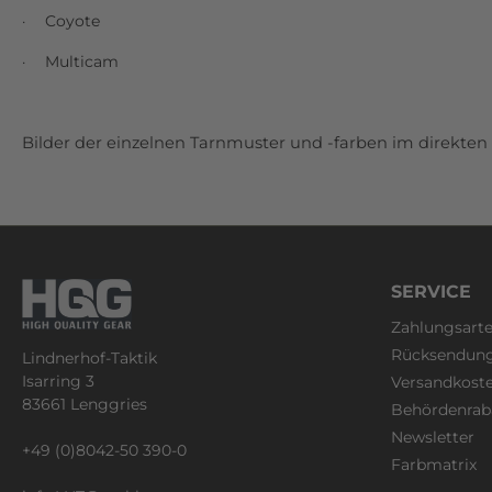
Coyote
·
Multicam
·
Bilder der einzelnen Tarnmuster und -farben im direkten 
SERVICE
Zahlungsart
Rücksendun
Lindnerhof-Taktik
Isarring 3
Versandkost
83661 Lenggries
Behördenrab
Newsletter
+49 (0)8042-50 390-0
Farbmatrix