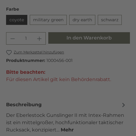
Farbe
coyote
military green
dry earth
schwarz
In den Warenkorb
Zum Merkzettel hinzufügen
Produktnummer:
1000456-001
Bitte beachten:
Für diesen Artikel gilt kein Behördenrabatt.
Beschreibung
Der Eberlestock Gunslinger II mit Intex-Rahmen
ist ein mittelgroßer, hochfunktionaler taktischer
Rucksack, konzipiert…
Mehr