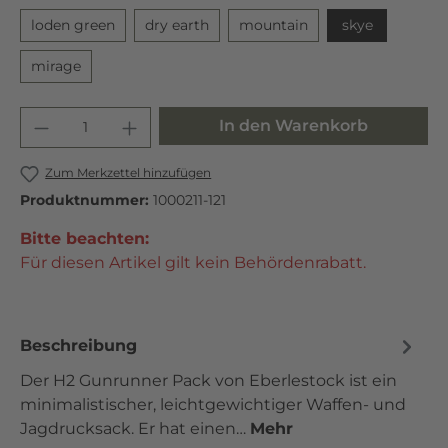
loden green
dry earth
mountain
skye
mirage
In den Warenkorb
Zum Merkzettel hinzufügen
Produktnummer:
1000211-121
Bitte beachten:
Für diesen Artikel gilt kein Behördenrabatt.
Beschreibung
Der H2 Gunrunner Pack von Eberlestock ist ein
minimalistischer, leichtgewichtiger Waffen- und
Jagdrucksack. Er hat einen…
Mehr