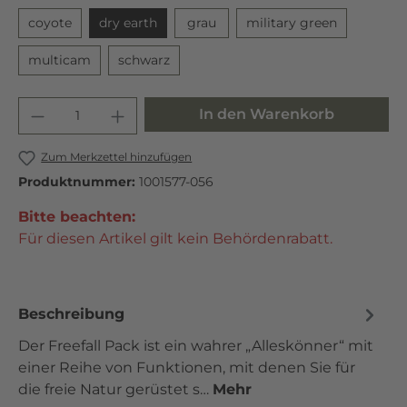
coyote
dry earth
grau
military green
multicam
schwarz
In den Warenkorb
Zum Merkzettel hinzufügen
Produktnummer:
1001577-056
Bitte beachten:
Für diesen Artikel gilt kein Behördenrabatt.
Beschreibung
Der Freefall Pack ist ein wahrer „Alleskönner“ mit
einer Reihe von Funktionen, mit denen Sie für
die freie Natur gerüstet s…
Mehr