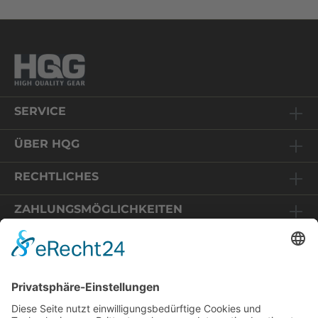
SERVICE
ÜBER HQG
RECHTLICHES
ZAHLUNGSMÖGLICHKEITEN
Relaunch HQG-Shop
Sie befinden sich auf einem Online-Shop in Deutschland.
Die angezeigten Preise enthalten daher 19% MwSt und
Wir freuen uns, dass Sie uns wieder